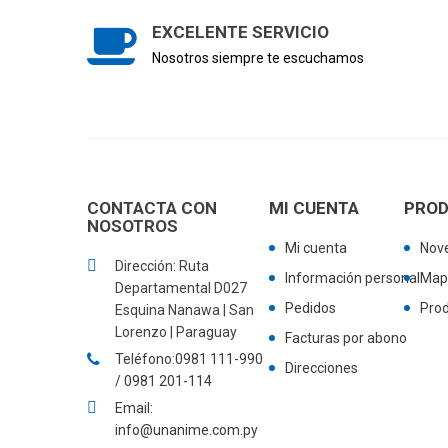
EXCELENTE SERVICIO
Nosotros siempre te escuchamos
CONTACTA CON
MI CUENTA
PRO
NOSOTROS
Mi cuenta
Nov
Dirección: Ruta
Información personal
Mapa
Departamental D027
Pedidos
Pro
Esquina Nanawa | San
Lorenzo | Paraguay
Facturas por abono
Teléfono:0981 111-990
Direcciones
/ 0981 201-114
Email:
info@unanime.com.py