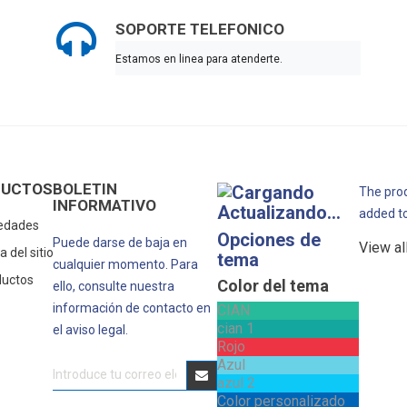
SOPORTE TELEFONICO
Estamos en linea para atenderte.
DUCTOS
BOLETIN
The prod
INFORMATIVO
Actualizando...
added t
edades
Opciones de
Puede darse de baja en
View al
 del sitio
tema
cualquier momento. Para
ductos
Color del tema
ello, consulte nuestra
información de contacto en
CIAN
cian 1
el aviso legal.
Rojo
Azul
azul 2
Color personalizado