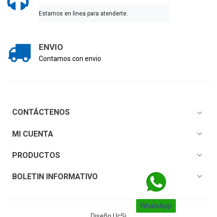
Estamos en linea para atenderte.
ENVIO
Contamos con envio
CONTÁCTENOS
expand_more
expand_more
MI CUENTA
expand_more
PRODUCTOS
expand_more
BOLETIN INFORMATIVO
WhatsApp
Diseño
UcSi