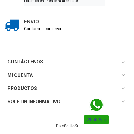
Estamos en linea para atenderte.
ENVIO
Contamos con envio
CONTÁCTENOS
expand_more
expand_more
MI CUENTA
expand_more
PRODUCTOS
expand_more
BOLETIN INFORMATIVO
WhatsApp
Diseño
UcSi